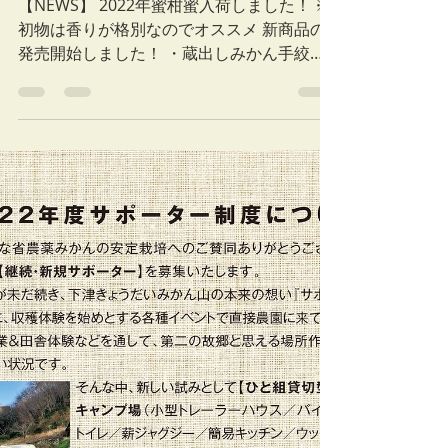
2022年蜜柑蜜入荷＆新商
品発売のお知らせ
【NEWS】 2022年蜜柑蜜入荷しました！ ※
初物は香りが格別なのでオススメ 新商品の
発売開始しました！ ・蔵出しみかん手絞り
ジュース ・蔵出しみかんゼリー ・みかんポ
ップコーン （塩味とキャラメル味） 詳細は
こちら