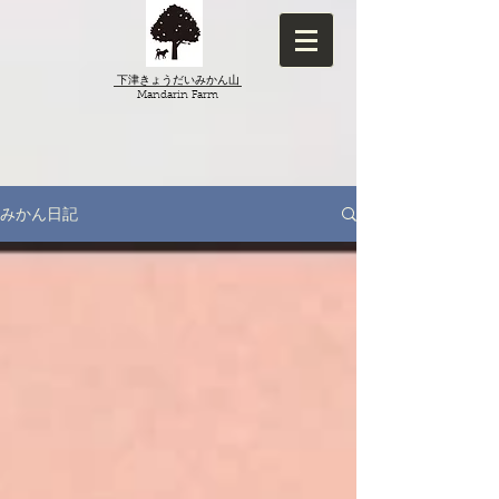
下津きょうだいみかん山
​Mandarin Farm
みかん日記