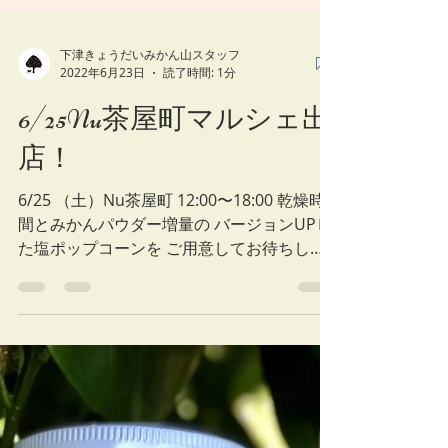
下津きょうだいみかん山スタッフ
2022年6月23日
読了時間: 1分
6/25Nu茶屋町マルシェ出
店！
6/25 （土）Nu茶屋町 12:00〜18:00 乾燥時
間とみかんパウダー増量の バージョンUPし
た塩ポップコーンを ご用意してお待ちして
おります♪ #下津きょうだいみかん山 #ぐり
ぐりマルシェ #nu茶屋町 #みかん塩ポップコ
ーン