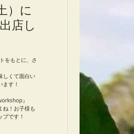
土）に
出店し
トをもとに、さ
味しくて面白い
います！
rkshop』
よね！お子様も
ップです！