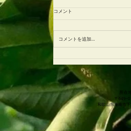
コメント
コメントを追加…
7/9（土）難波神社ぐりぐりマ
ルシェ出店します！
所在
〒649−0
​和歌山県海南市下