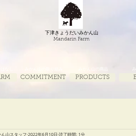
下津きょうだいみかん山
​Mandarin Farm
おはなし
みかん山の取り組み
みかん山の商品
ARM
COMMITMENT
PRODUCTS
かん山スタッフ
2022年6月10日
読了時間: 1分