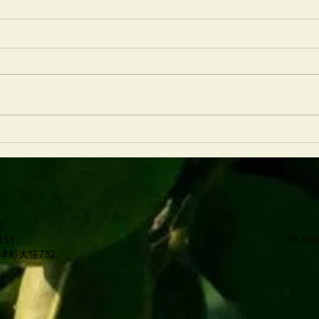
6/25Nu茶屋町マルシェ出店！
20
売の
地
sk.mi
155
津町大窪732