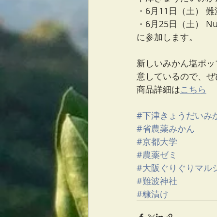
・6月11日（土） 
・6月25日（土） 
に参加します。
新しいみかん塩ポッ
意しているので、ぜ
商品詳細は
こちら
#下津きょうだいみ
#省農薬みかん
#京都大学
#農薬ゼミ
#大阪ぐりぐりマル
#難波神社
#糠漬け