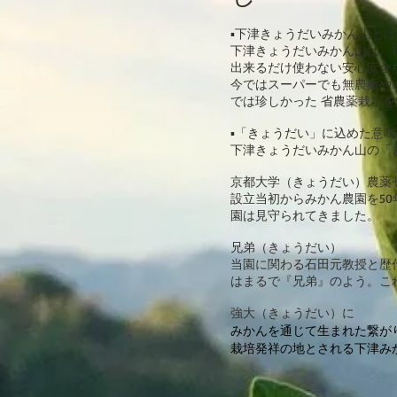
▪️下津きょうだいみかん山とは
下津きょうだいみかん山は、1
出来るだけ使わない安心安全
今ではスーパーでも無農薬や
では珍しかった 省農薬栽培を
▪️「​きょうだい」に込めた意味
下津きょうだいみかん山の「
京都大学（きょうだい）農薬
設立当初からみかん農園を5
園は見守られてきました。
兄弟（きょうだい）
当園に関わる石田元教授と歴
はまるで『兄弟』のよう。こ
​強大（きょうだい）に
みかんを通じて生まれた繋が
栽培発祥の地とされる下津み