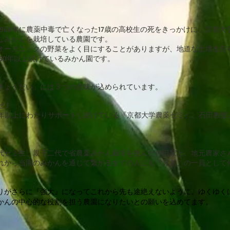
968年に農薬中毒で亡くなった17歳の高校生の死をきっかけに、京都
なみかんを栽培している農園です。
オーガニックの野菜をよく目にすることがありますが、地道な土壌改良
50年以上続けているみかん園です。
きょうだい」には３つの意味が込められています。
ゼミ
0年以上にわたりサポートし続けている『京都大学農薬ゼミ』。石田教授
代ゼミ生、親子二代で
省農薬みかん
栽培を挑んだ仲田家と、地元農家さ
れから当園のみかんを通じて繋がる全ての人にも『兄弟』の一員として
りがさらに『強大』になってこれから先も途絶えないように。ゆくゆく
かんの中心的な役割を担う農園になりたいとの願いを込めてます。