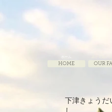
ホーム
みかん山の
HOME
OUR F
下津きょうだ
し