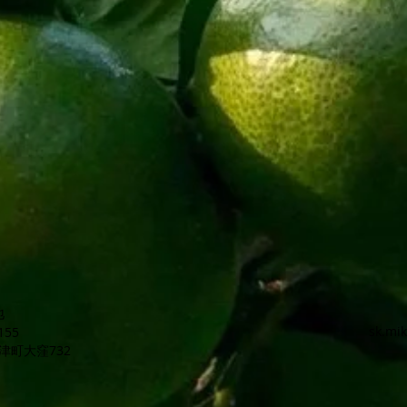
地
sk.mi
155
津町大窪732