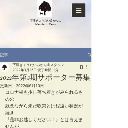
下津きょうだいみかん山
​Mandarin Farm
記事
下津きょうだいみかん山スタッフ
2022年3月26日
読了時間: 1分
2022年第5期サポーター募集
更新日：
2022年6月10日
コロナ禍も少し落ち着きがみられるも
のの
残念ながら未だ収束とは程遠い状況が
続き
『是非お越しください！』とは言えま
せんが